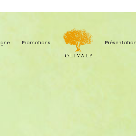
igne
Promotions
Présentatio