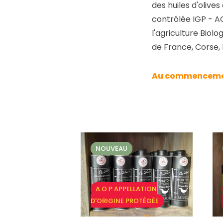
des huiles d'olives
contrôlée
IGP - A
l'agriculture Biolo
de France, Corse, E
Au commencement
NOUVEAU
A.O.P APPELLATION
D'ORIGINE PROTÉGÉE