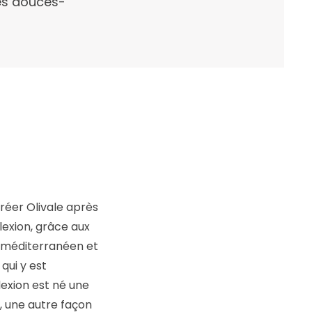
res douces-
réer Olivale après
lexion, grâce aux
 méditerranéen et
qui y est
lexion est né une
, une autre façon